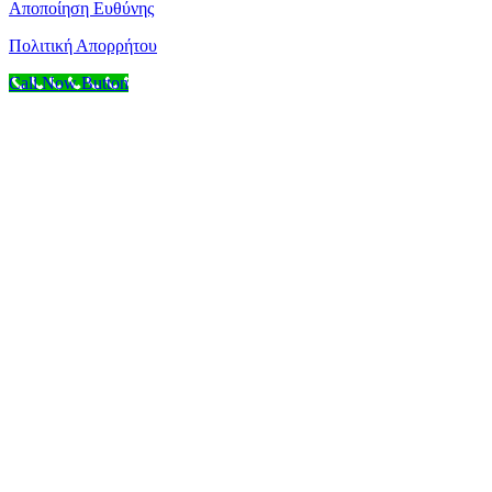
Αποποίηση Ευθύνης
Πολιτική Απορρήτου
Call Now Button