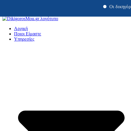
Οι δικηγόροι μας Χ
Μετάβαση
στο
Αρχική
περιεχόμενο
Ποιοι Είμαστε
Υπηρεσίες