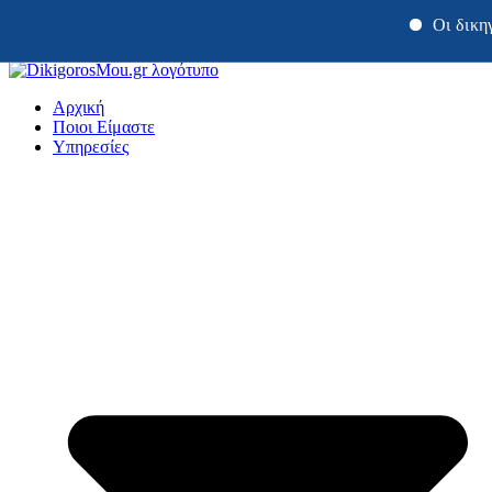
Οι δικηγόροι μα
Μετάβαση
στο
Αρχική
περιεχόμενο
Ποιοι Είμαστε
Υπηρεσίες