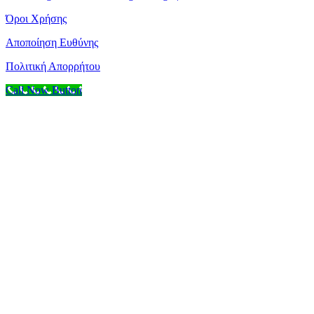
Όροι Χρήσης
Αποποίηση Ευθύνης
Πολιτική Απορρήτου
Call Now Button