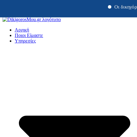
Οι δικηγόροι μας Χρ
Μετάβαση
στο
Αρχική
περιεχόμενο
Ποιοι Είμαστε
Υπηρεσίες