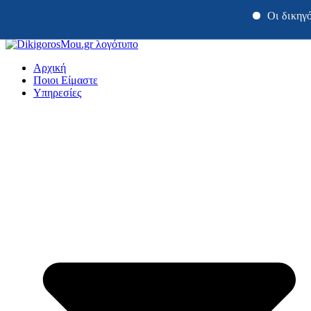
Οι δικηγόροι μα
Μετάβαση
στο
Αρχική
περιεχόμενο
Ποιοι Είμαστε
Υπηρεσίες