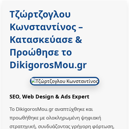
Τζώρτζογλου
Κωνσταντίνος
–
Κατασκεύασε &
Προώθησε το
DikigorosMou.gr
SEO, Web Design & Ads Expert
Το DikigorosMou.gr αναπτύχθηκε και
προωθήθηκε με ολοκληρωμένη ψηφιακή
στρατηγική, συνδυάζοντας γρήγορη φόρτωση,