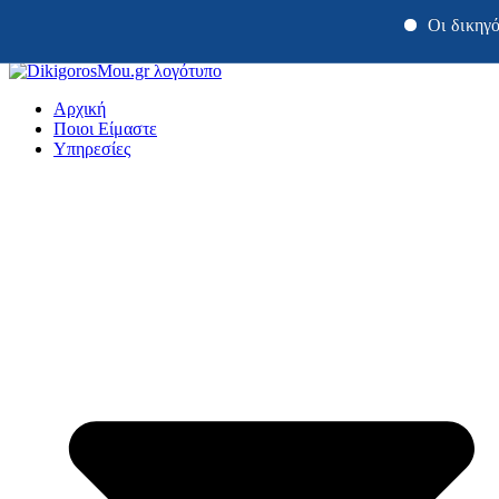
Οι δικηγόροι μας 
Μετάβαση
στο
Αρχική
περιεχόμενο
Ποιοι Είμαστε
Υπηρεσίες